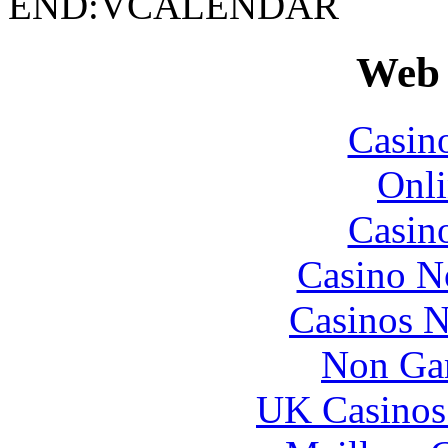
END:VCALENDAR
Web 
Casin
Onli
Casin
Casino N
Casinos 
Non Ga
UK Casinos