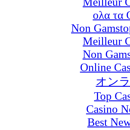
Meilleur 
ολα τα 
Non Gamstop
Meilleur 
Non Gams
Online Ca
オン
Top Cas
Casino N
Best New