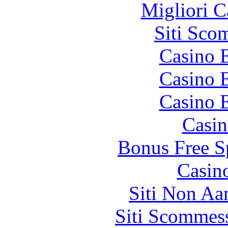
Migliori 
Siti Sco
Casino 
Casino 
Casino 
Casin
Bonus Free S
Casin
Siti Non Aam
Siti Scommes