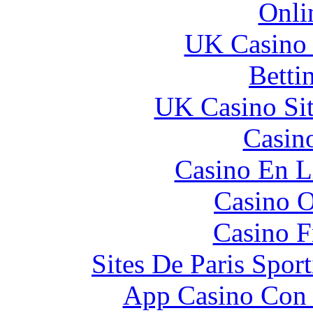
Onli
UK Casino
Betti
UK Casino Si
Casin
Casino En L
Casino O
Casino F
Sites De Paris Spor
App Casino Con 